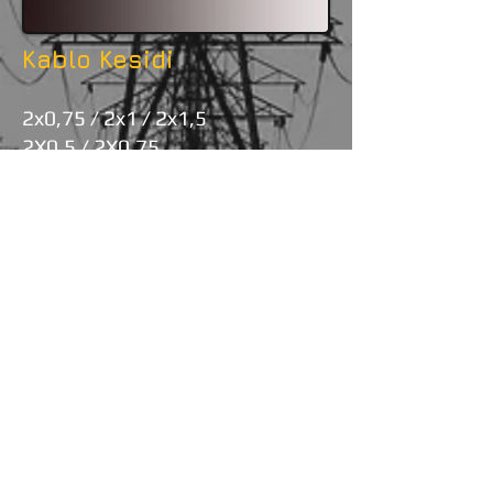
Kablo Kesidi
2x0,75 / 2x1 / 2x1,5
2X0,5 / 2X0,75
İngiliz Topraklı
İngiliz Topraksız
Kablo Yapısı
H05VV-F
H03VVH2-F